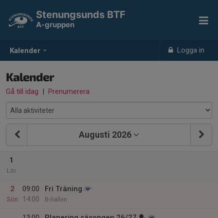
Stenungsunds BTF
A-gruppen
Logga in
Kalender
Kalender
Gå till idag
|
Prenumerera
Augusti 2026
1
Lör
2
09:00
Fri Träning
14:00
Sön
B-hallen
13:00
Planering säsongen 26/27 🏓