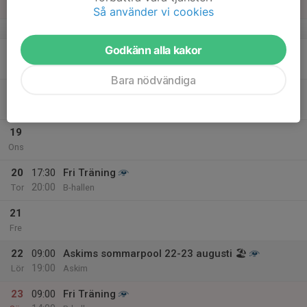
14:00
Sön
B-hallen
Så använder vi cookies
v.34
Godkänn alla kakor
17
Mån
Bara nödvändiga
18
17:30
Fri Träning
20:00
Tis
B-hallen
19
Ons
20
17:30
Fri Träning
20:00
Tor
B-hallen
21
Fre
22
09:00
Askims sommarpool 22-23 augusti 🏖
19:00
Lör
Askim
23
09:00
Fri Träning