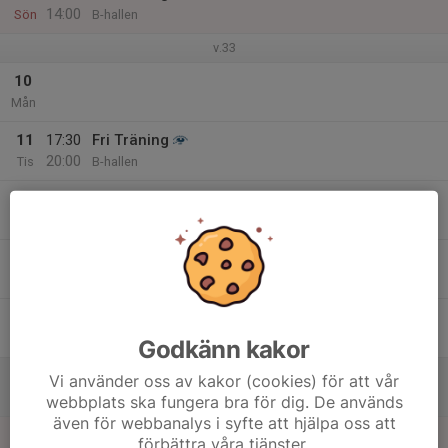
14:00
Sön
B-hallen
v.33
10
Mån
11
17:30
Fri Träning
20:00
Tis
B-hallen
12
Ons
13
17:30
Fri Träning
20:00
Tor
B-hallen
14
Fre
Godkänn kakor
15
Vi använder oss av kakor (cookies) för att vår
Lör
webbplats ska fungera bra för dig. De används
även för webbanalys i syfte att hjälpa oss att
16
09:00
Fri Träning
förbättra våra tjänster.