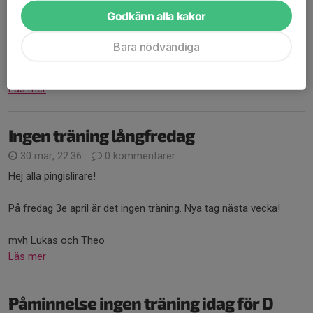
Hej!
Godkänn alla kakor
Tyvärr har både jag och Theo fått förhinder idag och trots
Bara nödvändiga
letande ännu inte lyckats få tag på någon ersättare. Vi har inte
gett upp hoppet, men det ser mörkt ut....
Läs mer
Ingen träning långfredag
30 mar, 22:36
0 kommentarer
Hej alla pingislirare!
På fredag 3e april är det ingen träning. Nya tag nästa vecka!
mvh Lukas och Theo
Läs mer
Påminnelse ingen träning idag för D