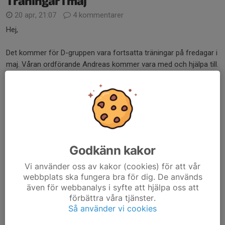
Träningar i maj
20 apr, 21:07
4 kommentarer
Hej,
Det kommer för D-gruppen vara fortsatta träningar på fredagar i
maj. Våran ordförande Andreas kommer vara med och hjälpa till.
Vi vill gärna bli fler tränare, både nu i maj och framöver. Vill du
vara med och hjälpa...
Läs mer
Ingen tränare 17/4 uppdatering
17 apr, 13:14
1 kommentar
Godkänn kakor
Hej,
Vi använder oss av kakor (cookies) för att vår
webbplats ska fungera bra för dig. De används
Uppdatering: Det kommer vara en tränare på plats
även för webbanalys i syfte att hjälpa oss att
förbättra våra tjänster.
Så använder vi cookies
mvh Lukas