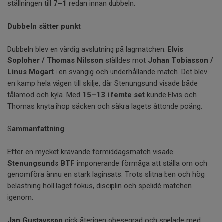
ställningen till
7–1
redan innan dubbeln.
Dubbeln sätter punkt
Dubbeln blev en värdig avslutning på lagmatchen.
Elvis
Soploher / Thomas Nilsson
ställdes mot
Johan Tobiasson /
Linus Mogart
i en svängig och underhållande match. Det blev
en kamp hela vägen till skilje, där Stenungsund visade både
tålamod och kyla. Med
15–13 i femte set
kunde Elvis och
Thomas knyta ihop säcken och säkra lagets åttonde poäng.
S
ammanfattning
Efter en mycket krävande förmiddagsmatch visade
Stenungsunds BTF
imponerande förmåga att ställa om och
genomföra ännu en stark laginsats. Trots slitna ben och hög
belastning höll laget fokus, disciplin och spelidé matchen
igenom.
Jan Gustavsson
gick återigen obesegrad och spelade med