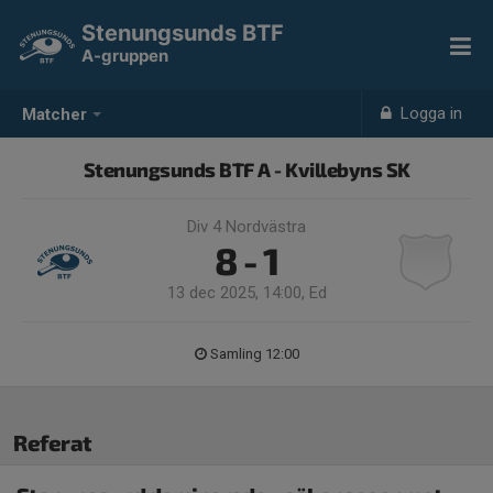
Stenungsunds BTF
A-gruppen
Logga in
Matcher
Stenungsunds BTF A - Kvillebyns SK
Div 4 Nordvästra
8 - 1
13 dec 2025, 14:00, Ed
Samling 12:00
Referat