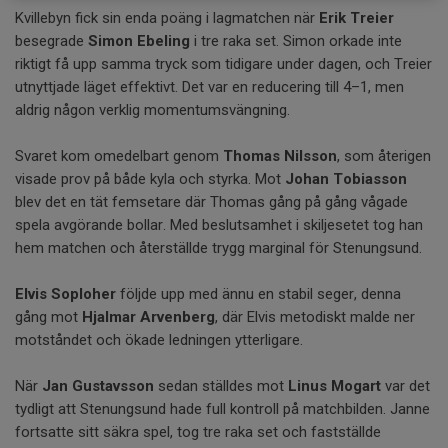
Kvillebyn fick sin enda poäng i lagmatchen när
Erik Treier
besegrade
Simon Ebeling
i tre raka set. Simon orkade inte
riktigt få upp samma tryck som tidigare under dagen, och Treier
utnyttjade läget effektivt. Det var en reducering till 4–1, men
aldrig någon verklig momentumsvängning.
Svaret kom omedelbart genom
Thomas Nilsson
, som återigen
visade prov på både kyla och styrka. Mot
Johan Tobiasson
blev det en tät femsetare där Thomas gång på gång vågade
spela avgörande bollar. Med beslutsamhet i skiljesetet tog han
hem matchen och återställde trygg marginal för Stenungsund.
Elvis Soploher
följde upp med ännu en stabil seger, denna
gång mot
Hjalmar Arvenberg
, där Elvis metodiskt malde ner
motståndet och ökade ledningen ytterligare.
När
Jan Gustavsson
sedan ställdes mot
Linus Mogart
var det
tydligt att Stenungsund hade full kontroll på matchbilden. Janne
fortsatte sitt säkra spel, tog tre raka set och fastställde