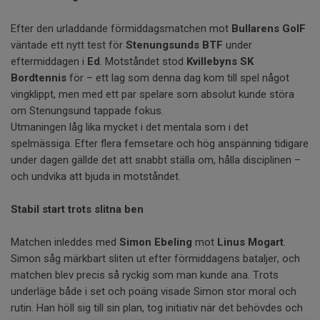
Efter den urladdande förmiddagsmatchen mot
Bullarens GoIF
väntade ett nytt test för
Stenungsunds BTF
under
eftermiddagen i
Ed
. Motståndet stod
Kvillebyns SK
Bordtennis
för – ett lag som denna dag kom till spel något
vingklippt, men med ett par spelare som absolut kunde störa
om Stenungsund tappade fokus.
Utmaningen låg lika mycket i det mentala som i det
spelmässiga. Efter flera femsetare och hög anspänning tidigare
under dagen gällde det att snabbt ställa om, hålla disciplinen –
och undvika att bjuda in motståndet.
Stabil start trots slitna ben
Matchen inleddes med
Simon Ebeling
mot
Linus Mogart
.
Simon såg märkbart sliten ut efter förmiddagens bataljer, och
matchen blev precis så ryckig som man kunde ana. Trots
underläge både i set och poäng visade Simon stor moral och
rutin. Han höll sig till sin plan, tog initiativ när det behövdes och