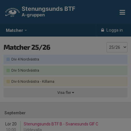
Stenungsunds BTF
A-gruppen
Logga in
Matcher
Matcher 25/26
Div 4 Nordvästra
Div 5 Nordvästra
Div 6 Nordvästra - Killarna
Visa
fler
September
Lör 20
Stenungsunds BTF B - Svanesunds GIF C
10:00
Uddevalla