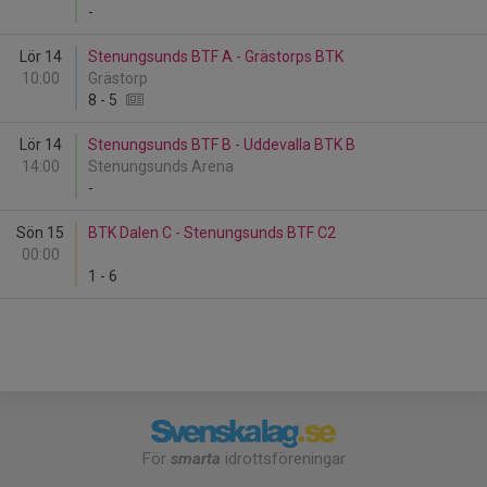
-
Lör 14
Stenungsunds BTF A - Grästorps BTK
10:00
Grästorp
8
-
5
Lör 14
Stenungsunds BTF B - Uddevalla BTK B
14:00
Stenungsunds Arena
-
Sön 15
BTK Dalen C - Stenungsunds BTF C2
00:00
1
-
6
För
smarta
idrottsföreningar