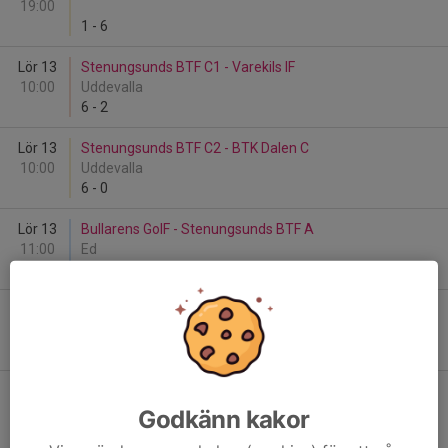
19:00
1
-
6
Lör 13
Stenungsunds BTF C1 - Varekils IF
10:00
Uddevalla
6
-
2
Lör 13
Stenungsunds BTF C2 - BTK Dalen C
10:00
Uddevalla
6
-
0
Lör 13
Bullarens GoIF - Stenungsunds BTF A
11:00
Ed
5
-
8
Lör 13
Stenungsunds BTF C2 - Varekils IF
14:00
Uddevalla
6
-
0
Lör 13
Stenungsunds BTF C1 - BTK Dalen C
14:00
Uddevalla
Godkänn kakor
6
-
0