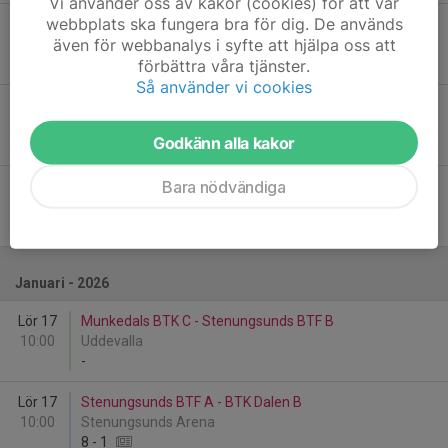
Vi använder oss av kakor (cookies) för att vår
webbplats ska fungera bra för dig. De används
Lör 13
Stenungsunds BTF A - Kvillebyns SK
även för webbanalys i syfte att hjälpa oss att
14:00
Ed
förbättra våra tjänster.
8
-
1
Så använder vi cookies
Sön 14
Uddevalla BTK B - Stenungsunds BTF B
10:00
Ed
Godkänn alla kakor
-
Bara nödvändiga
Sön 14
Bullarens GoIF B - Stenungsunds BTF B
14:00
Ed
-
Januari - 2026
Lör 17
Munkedals BTK C - Stenungsunds BTF B
10:00
Uddevalla
-
Lör 17
Stenungsunds BTF A - BTK Dalen B
10:00
Stenungsunds Arena
8
-
1