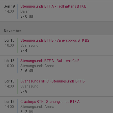
Sön 19
Stenungsunds BTF A - Trollhättans BTK B
14:00
Dalen
8
-
0
November
Lör 15
Stenungsunds BTF B - Vänersborgs BTK B2
10:00
Svanesund
8
-
4
Lör 15
Stenungsunds BTF A - Bullarens GoIF
10:00
Stenungsunds Arena
8
-
6
Lör 15
Svanesunds GIF C - Stenungsunds BTF B
14:00
Svanesund
3
-
8
Lör 15
Grästorps BTK - Stenungsunds BTF A
14:00
Stenungsunds Arena
8
-
2