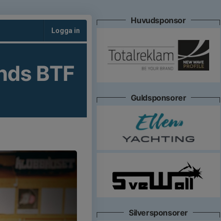
Huvudsponsor
Logga in
nds BTF
Guldsponsorer
Silversponsorer