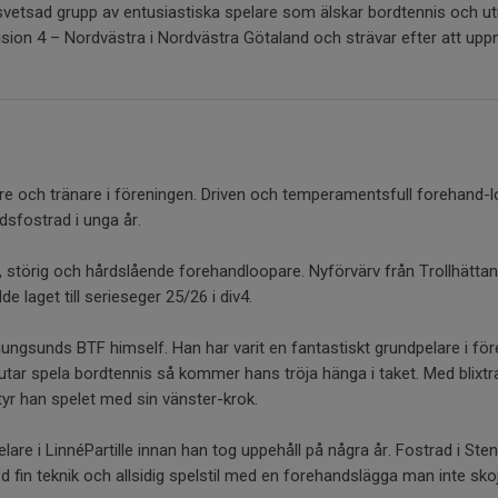
vetsad grupp av entusiastiska spelare som älskar bordtennis och u
division 4 – Nordvästra i Nordvästra Götaland och strävar efter att up
e och tränare i föreningen. Driven och temperamentsfull forehand-l
ndsfostrad i unga år.
g, störig och hårdslående forehandloopare. Nyförvärv från Trollhät
e laget till serieseger 25/26 i div4.
ungsunds BTF himself. Han har varit en fantastiskt grundpelare i f
lutar spela bordtennis så kommer hans tröja hänga i taket. Med blixt
r han spelet med sin vänster-krok.
lare i LinnéPartille innan han tog uppehåll på några år. Fostrad i Ste
in teknik och allsidig spelstil med en forehandslägga man inte skoj