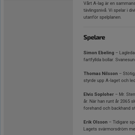
Vårt A-lag är en sammans
tävlingsnivå. Vi spelar i 
utanför spelplanen.
Spelare
Simon Ebeling
– Lagledar
fartfyllda bollar. Svanesu
Thomas Nilsson
– Stöti
styrde upp A-laget och ledd
Elvis Soploher
– Mr. Sten
år. När han runt år 2065 s
forehand och backhand sty
Erik Olsson
– Tidigare spe
Lagets svärmorsdröm med f