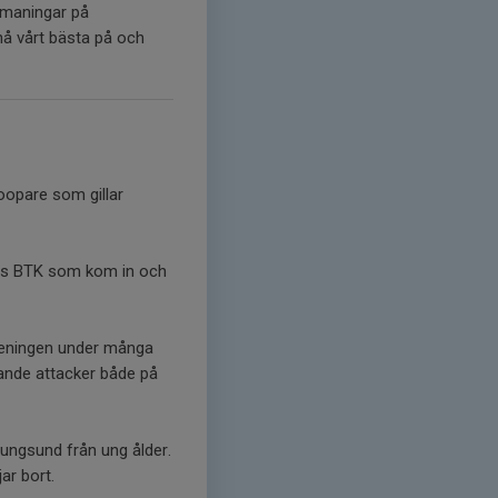
tmaningar på
pnå vårt bästa på och
oopare som gillar
tans BTK som kom in och
öreningen under många
rande attacker både på
nungsund från ung ålder.
ar bort.