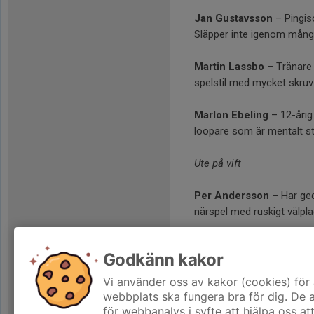
Jan Gustavsson
– Pingis
Släpper inte igenom många
Martin Lassbo
– Tränare 
spelstil med mycket skruv
Marlon Ebeling
– 12-årig 
loopare som är mentalt st
Ute på vift
Per Andersson
– Har ged
närspel med ruskigt välpla
Godkänn kakor
Tabellen
Vi använder oss av kakor (cookies) för 
webbplats ska fungera bra för dig. De
för webbanalys i syfte att hjälpa oss at