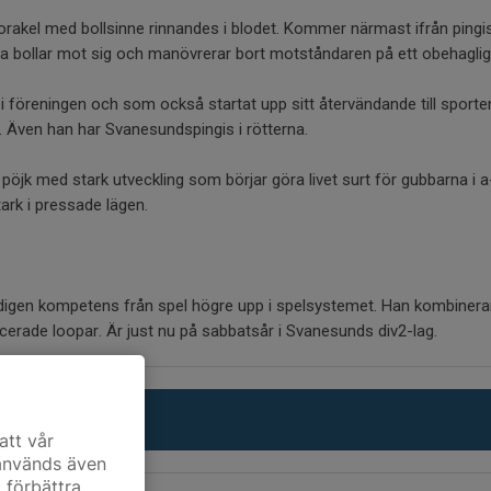
orakel med bollsinne rinnandes i blodet. Kommer närmast ifrån ping
 bollar mot sig och manövrerar bort motståndaren på ett obehagligt
i föreningen och som också startat upp sitt återvändande till sporten
. Även han har Svanesundspingis i rötterna.
pöjk med stark utveckling som börjar göra livet surt för gubbarna i a
ark i pressade lägen.
igen kompetens från spel högre upp i spelsystemet. Han kombinerar 
cerade loopar. Är just nu på sabbatsår i Svanesunds div2-lag.
att vår
 används även
t förbättra