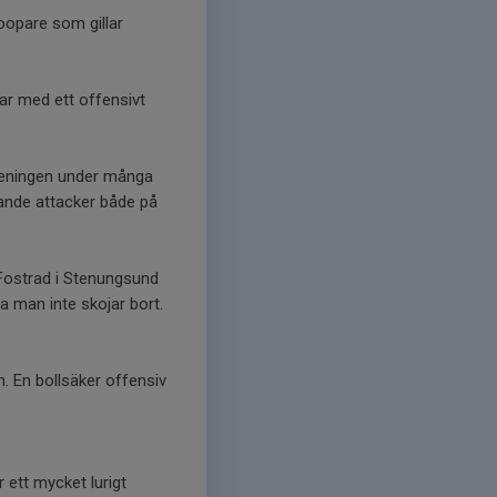
oopare som gillar
lar med ett offensivt
öreningen under många
rande attacker både på
 Fostrad i Stenungsund
a man inte skojar bort.
. En bollsäker offensiv
ett mycket lurigt