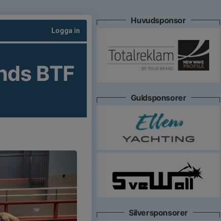
Huvudsponsor
Logga in
nds BTF
Guldsponsorer
Silversponsorer