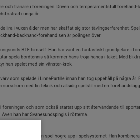
e och tränare i föreningen. Driven och temperamentsfull forehand-l
ndsfostrad i unga år.
de lira i vuxen ålder men har skaffat sig stor tävlingserfarenhet. Spe
ackhand-backhand-forehand sen är poängen över.
ungsunds BTF himself. Han har varit en fantastiskt grundpelare i f
lutar spela bordtennis så kommer hans tröja hänga i taket. Med blixt
r han spelet med sin vänster-krok.
värv som spelade i LinnéPartille innan han tog uppehåll på några år.
ärmorsdröm med fin teknik och allsidig spelstil med en forehandslägg
i föreningen och som också startat upp sitt återvändande till sporten
. Även han har Svanesundspingis i rötterna.
igen kompetens från spel högre upp i spelsystemet. Han kombinerar 