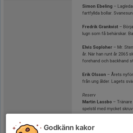
Simon Ebeling
– Lagledar
fartfyllda bollar. Svanesu
Fredrik Grankvist
– Börja
lugn som få behärskar. B
Elvis Soploher
– Mr. Sten
år. När han runt år 2065 s
forehand och backhand sty
Erik Olsson
– Årets nyför
från ung ålder. Lagets sv
Reserv
Martin Lassbo
– Tränare 
spelstil med mycket skruv
Ute på vift
Godkänn kakor
Per Andersson
– Har ged